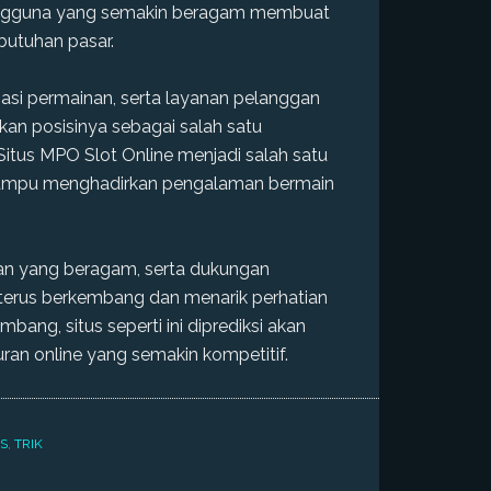
i pengguna yang semakin beragam membuat
ebutuhan pasar.
asi permainan, serta layanan pelanggan
nkan posisinya sebagai salah satu
Situs MPO Slot Online menjadi salah satu
 mampu menghadirkan pengalaman bermain
nan yang beragam, serta dukungan
ni terus berkembang dan menarik perhatian
mbang, situs seperti ini diprediksi akan
uran online yang semakin kompetitif.
PS
,
TRIK