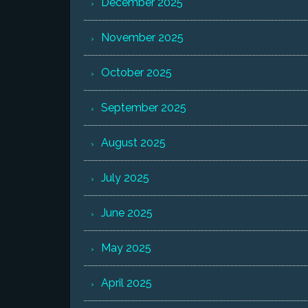
December 2025
November 2025
October 2025
September 2025
August 2025
July 2025
June 2025
May 2025
April 2025