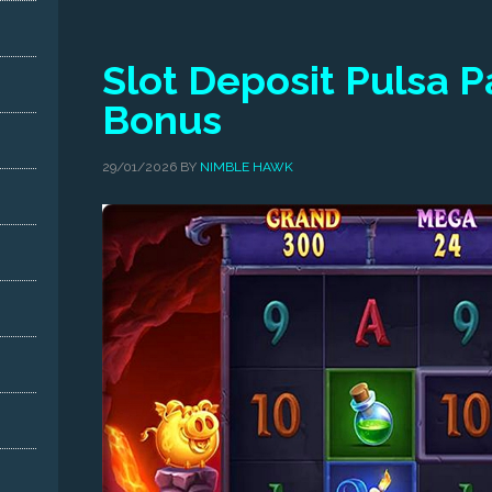
Slot Deposit Pulsa P
Bonus
29/01/2026
BY
NIMBLE HAWK