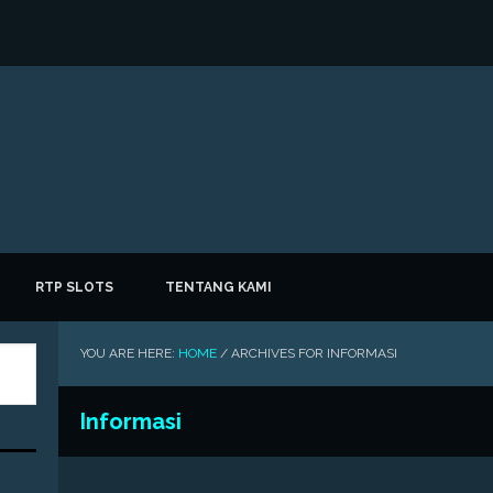
RTP SLOTS
TENTANG KAMI
YOU ARE HERE:
HOME
/
ARCHIVES FOR INFORMASI
Informasi