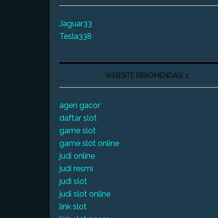
Jaguar33
Tesla338
WEBSITE REKOMENDASI 2
agen gacor
daftar slot
game slot
game slot online
judi online
judi resmi
judi slot
judi slot online
link slot