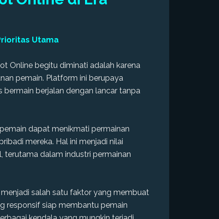
rioritas Utama
t Online begitu diminati adalah karena
an pemain. Platform ini berupaya
s bermain berjalan dengan lancar tanpa
, pemain dapat menikmati permainan
badi mereka. Hal ini menjadi nilai
, terutama dalam industri permainan
ga menjadi salah satu faktor yang membuat
ang responsif siap membantu pemain
erbagai kendala yang mungkin terjadi