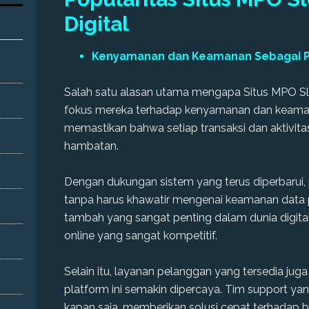
Digital
Kenyamanan dan Keamanan Sebagai P
Salah satu alasan utama mengapa Situs MPO Slo
fokus mereka terhadap kenyamanan dan keaman
memastikan bahwa setiap transaksi dan aktivita
hambatan.
Dengan dukungan sistem yang terus diperbarui
tanpa harus khawatir mengenai keamanan data pri
tambah yang sangat penting dalam dunia digital
online yang sangat kompetitif.
Selain itu, layanan pelanggan yang tersedia ju
platform ini semakin dipercaya. Tim support y
kapan saja, memberikan solusi cepat terhadap b