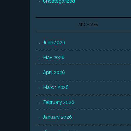
Uncategorized
ARCHIVES
June 2026
May 2026
April 2026
March 2026
February 2026
January 2026