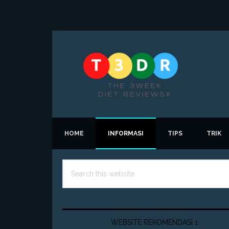
Skip
Skip
Skip
to
to
to
primary
main
primary
navigation
content
sidebar
HOME
INFORMASI
TIPS
TRIK
Primary
Search
Sidebar
this
website
WEBSITE REKOMENDASI 1