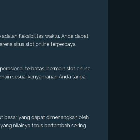
 adalah fleksibilitas waktu. Anda dapat
rena situs slot online terpercaya
perasional terbatas, bermain slot online
main sesuai kenyamanan Anda tanpa
pot besar yang dapat dimenangkan oleh
 yang nilainya terus bertambah seiring