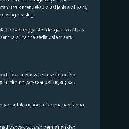
an untuk mengeksplorasi jenis slot yang
i masing-masing.
diah besar hingga slot dengan volatilitas
semua pilihan tersedia dalam satu
dal besar. Banyak situs slot online
ai minimum yang sangat terjangkau,
angan untuk menikmati permainan tanpa
mati banyak putaran permainan dan