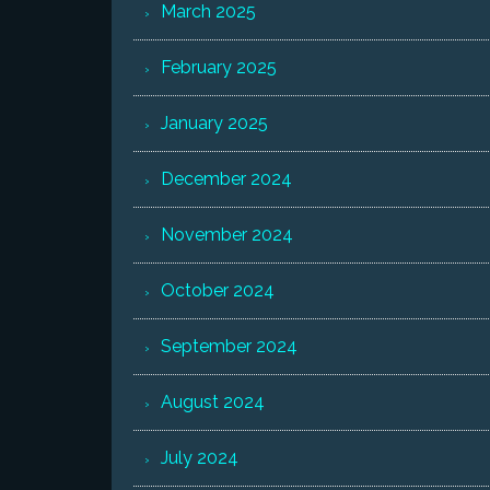
March 2025
February 2025
January 2025
December 2024
November 2024
October 2024
September 2024
August 2024
July 2024