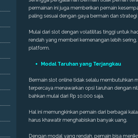
permainan ini juga memberikan pemain kesempat
paling sesuai dengan gaya bermain dan strateg
Mulai dari slot dengan volatilitas tinggi untuk ha
rendah yang memberi kemenangan lebih sering, 
platform.
Modal Taruhan yang Terjangkau
Bermain slot online tidak selalu membutuhkan mo
terpercaya menawarkan opsi taruhan dengan nil
bahkan mulai dari Rp 10.000 saja.
Hal ini memungkinkan pemain dari berbagai kal
harus khawatir menghabiskan banyak uang.
Dengan modal yang rendah, pemain bisa menik