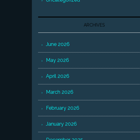
ARCHIVES
June 2026
May 2026
April 2026
March 2026
February 2026
January 2026
December 2025