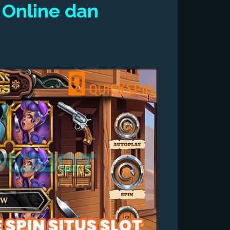
 Online dan