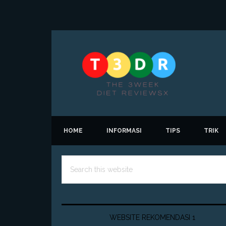
Skip
Skip
Skip
to
to
to
primary
main
primary
navigation
content
sidebar
HOME
INFORMASI
TIPS
TRIK
Primary
Search
Sidebar
this
website
WEBSITE REKOMENDASI 1