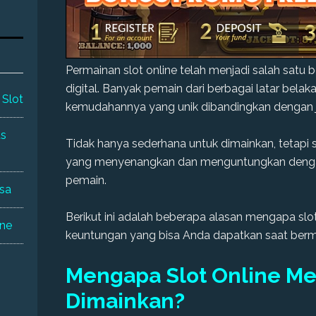
Permainan slot online telah menjadi salah satu b
digital. Banyak pemain dari berbagai latar belak
 Slot
kemudahannya yang unik dibandingkan dengan je
us
Tidak hanya sederhana untuk dimainkan, tetapi
yang menyenangkan dan menguntungkan denga
pemain.
sa
Berikut ini adalah beberapa alasan mengapa slot
ine
keuntungan yang bisa Anda dapatkan saat bermai
Mengapa Slot Online Me
Dimainkan?