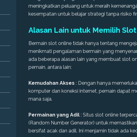
meningkatkan peluang untuk meraih kemenangan.
kesempatan untuk belajar strategi tanpa risiko fi
Alasan Lain untuk Memilih Slot
Bermain slot online tidak hanya tentang mengej
menikmati pengalaman bermain yang menyenang
ada beberapa alasan lain yang membuat slot onli
pemain, antara lain:
Kemudahan Akses
: Dengan hanya memerlukan
komputer dan koneksi internet, pemain dapat men
mana saja.
Permainan yang Adil
: Situs slot online terp
(Random Number Generator) untuk memastikan 
bersifat acak dan adil. Ini menjamin tidak ada k