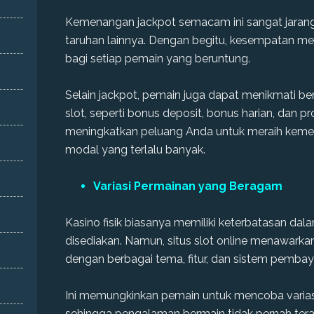
Kemenangan jackpot semacam ini sangat jaran
taruhan lainnya. Dengan begitu, kesempatan m
bagi setiap pemain yang beruntung.
Selain jackpot, pemain juga dapat menikmati be
slot, seperti bonus deposit, bonus harian, dan p
meningkatkan peluang Anda untuk meraih keme
modal yang terlalu banyak.
Variasi Permainan yang Beragam
Kasino fisik biasanya memiliki keterbatasan da
disediakan. Namun, situs slot online menawarkan
dengan berbagai tema, fitur, dan sistem pembay
Ini memungkinkan pemain untuk mencoba variasi
sehingga pengalaman bermain tidak pernah ter