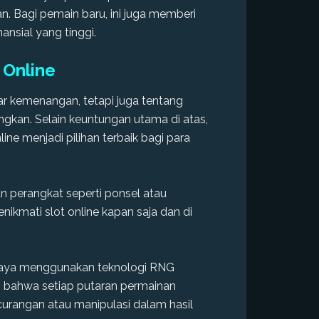
 Bagi pemain baru, ini juga memberi
nansial yang tinggi.
 Online
ar kemenangan, tetapi juga tentang
kan. Selain keuntungan utama di atas,
ne menjadi pilihan terbaik bagi para
 perangkat seperti ponsel atau
ikmati slot online kapan saja dan di
ercaya menggunakan teknologi RNG
bahwa setiap putaran permainan
ecurangan atau manipulasi dalam hasil