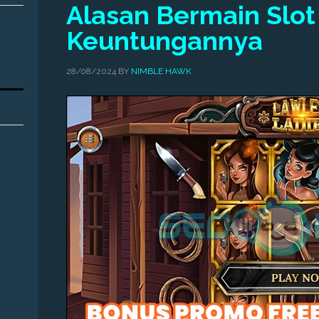
Alasan Bermain Slot
Keuntungannya
28/08/2024
BY
NIMBLE HAWK