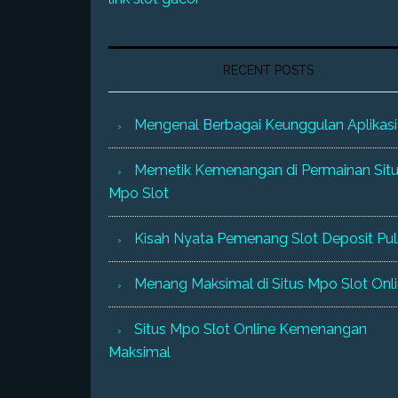
RECENT POSTS
Mengenal Berbagai Keunggulan Aplikasi
Memetik Kemenangan di Permainan Sit
Mpo Slot
Kisah Nyata Pemenang Slot Deposit Pul
Menang Maksimal di Situs Mpo Slot Onl
Situs Mpo Slot Online Kemenangan
Maksimal