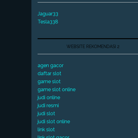
Jaguar33
Tesla338
WEBSITE REKOMENDASI 2
agen gacor
daftar slot
game slot
game slot online
judi online
judi resmi
judi slot
judi slot online
link slot
link slot gacor