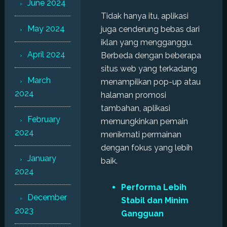
June 2024
Tidak hanya itu, aplikasi
May 2024
juga cenderung bebas dari
iklan yang mengganggu.
April 2024
Berbeda dengan beberapa
situs web yang terkadang
March
menampilkan pop-up atau
2024
halaman promosi
tambahan, aplikasi
February
memungkinkan pemain
2024
menikmati permainan
dengan fokus yang lebih
January
baik.
2024
Performa Lebih
December
Stabil dan Minim
2023
Gangguan