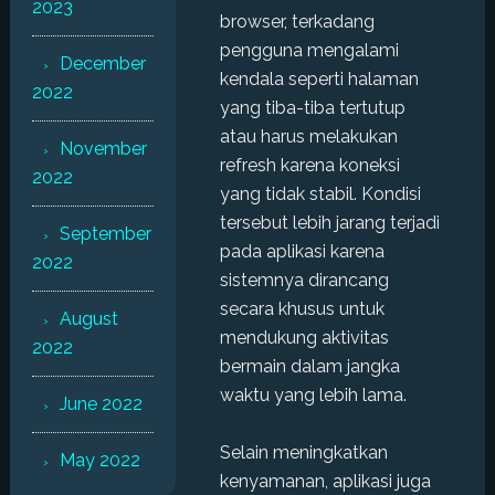
2023
browser, terkadang
pengguna mengalami
December
kendala seperti halaman
2022
yang tiba-tiba tertutup
atau harus melakukan
November
refresh karena koneksi
2022
yang tidak stabil. Kondisi
tersebut lebih jarang terjadi
September
pada aplikasi karena
2022
sistemnya dirancang
secara khusus untuk
August
mendukung aktivitas
2022
bermain dalam jangka
waktu yang lebih lama.
June 2022
Selain meningkatkan
May 2022
kenyamanan, aplikasi juga