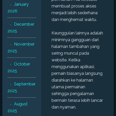
January
membuat proses akses
2026
menjadi lebih sederhana
dan menghemat waktu.
December
2025
Keunggulan lainnya adalah
minimnya gangguan dari
November
halaman tambahan yang
2025
sering muncul pada
website. Ketika
October
menggunakan aplikasi,
2025
pemain biasanya langsung
diarahkan ke halaman
September
utama permainan
2025
sehingga pengalaman
bermain terasa lebih lancar
August
dan nyaman.
2025