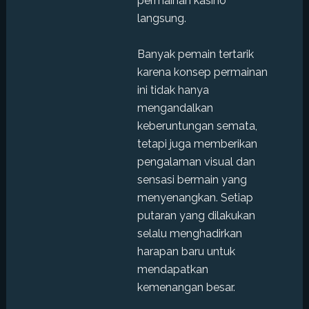
permainan kasino
langsung.
Banyak pemain tertarik
karena konsep permainan
ini tidak hanya
mengandalkan
keberuntungan semata,
tetapi juga memberikan
pengalaman visual dan
sensasi bermain yang
menyenangkan. Setiap
putaran yang dilakukan
selalu menghadirkan
harapan baru untuk
mendapatkan
kemenangan besar.