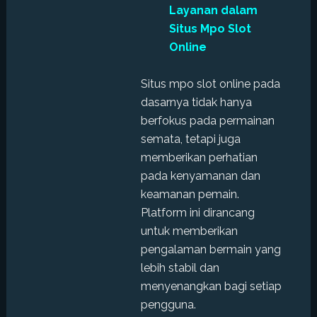
Layanan dalam
Situs Mpo Slot
Online
Situs mpo slot online pada
dasarnya tidak hanya
berfokus pada permainan
semata, tetapi juga
memberikan perhatian
pada kenyamanan dan
keamanan pemain.
Platform ini dirancang
untuk memberikan
pengalaman bermain yang
lebih stabil dan
menyenangkan bagi setiap
pengguna.