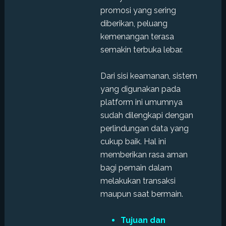
promosi yang sering
diberikan, peluang
kemenangan terasa
semakin terbuka lebar.
Dari sisi keamanan, sistem
yang digunakan pada
platform ini umumnya
sudah dilengkapi dengan
perlindungan data yang
cukup baik. Hal ini
memberikan rasa aman
bagi pemain dalam
melakukan transaksi
maupun saat bermain.
Tujuan dan