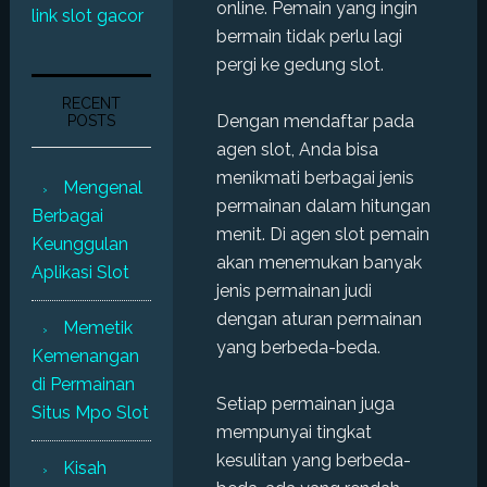
online. Pemain yang ingin
link slot gacor
bermain tidak perlu lagi
pergi ke gedung slot.
RECENT
Dengan mendaftar pada
POSTS
agen slot, Anda bisa
menikmati berbagai jenis
Mengenal
permainan dalam hitungan
Berbagai
menit. Di agen slot pemain
Keunggulan
akan menemukan banyak
Aplikasi Slot
jenis permainan judi
dengan aturan permainan
Memetik
yang berbeda-beda.
Kemenangan
di Permainan
Setiap permainan juga
Situs Mpo Slot
mempunyai tingkat
kesulitan yang berbeda-
Kisah