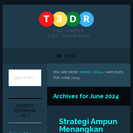
Skip
Skip
Skip
to
to
to
primary
main
primary
navigation
content
sidebar
MENU
Primary
Search
YOU ARE HERE:
HOME
/
2024
/
ARCHIVES
Sidebar
FOR JUNE 2024
this
website
Archives for June 2024
WEBSITE
REKOMEND
ASI 1
Strategi Ampun
Menangkan