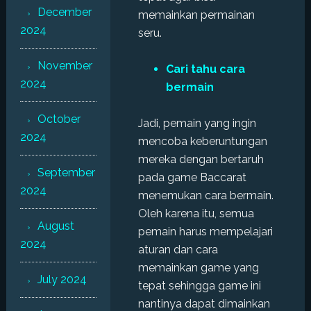
December
memainkan permainan
2024
seru.
November
Cari tahu cara
2024
bermain
October
Jadi, pemain yang ingin
2024
mencoba keberuntungan
mereka dengan bertaruh
September
pada game Baccarat
2024
menemukan cara bermain.
Oleh karena itu, semua
August
pemain harus mempelajari
2024
aturan dan cara
memainkan game yang
July 2024
tepat sehingga game ini
nantinya dapat dimainkan