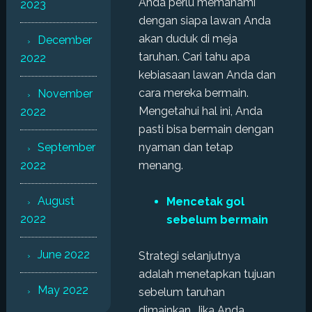
Anda perlu memahami
2023
dengan siapa lawan Anda
akan duduk di meja
December
taruhan. Cari tahu apa
2022
kebiasaan lawan Anda dan
cara mereka bermain.
November
Mengetahui hal ini, Anda
2022
pasti bisa bermain dengan
nyaman dan tetap
September
menang.
2022
August
Mencetak gol
2022
sebelum bermain
June 2022
Strategi selanjutnya
adalah menetapkan tujuan
May 2022
sebelum taruhan
dimainkan. Jika Anda