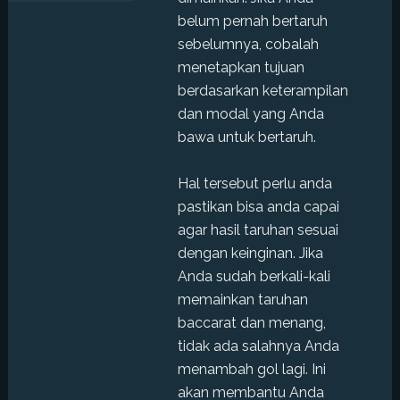
belum pernah bertaruh
sebelumnya, cobalah
menetapkan tujuan
berdasarkan keterampilan
dan modal yang Anda
bawa untuk bertaruh.
Hal tersebut perlu anda
pastikan bisa anda capai
agar hasil taruhan sesuai
dengan keinginan. Jika
Anda sudah berkali-kali
memainkan taruhan
baccarat dan menang,
tidak ada salahnya Anda
menambah gol lagi. Ini
akan membantu Anda