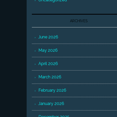
ARCHIVES
June 2026
May 2026
April 2026
March 2026
February 2026
January 2026
December 2025