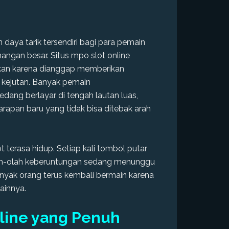
 daya tarik tersendiri bagi para pemain
ngan besar. Situs mpo slot online
rakan karena dianggap memberikan
 kejutan. Banyak pemain
dang berlayar di tengah lautan luas,
pan baru yang tidak bisa ditebak arah
terasa hidup. Setiap kali tombol putar
lah-olah keberuntungan sedang menunggu
banyak orang terus kembali bermain karena
lainnya.
nline yang Penuh