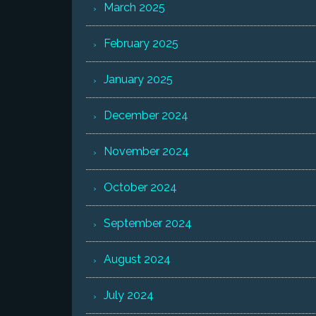
March 2025
February 2025
January 2025
December 2024
November 2024
October 2024
September 2024
August 2024
July 2024