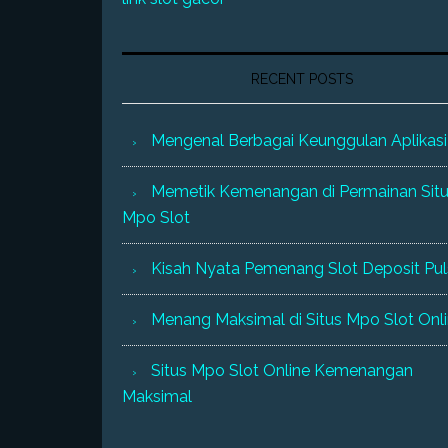
RECENT POSTS
Mengenal Berbagai Keunggulan Aplikasi
Memetik Kemenangan di Permainan Sit
Mpo Slot
Kisah Nyata Pemenang Slot Deposit Pul
Menang Maksimal di Situs Mpo Slot Onl
Situs Mpo Slot Online Kemenangan
Maksimal