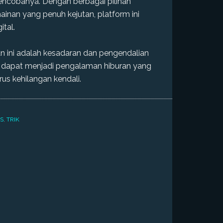
ncobanya. Dengan berbagai pilihan
ainan yang penuh kejutan, platform ini
ital.
 ini adalah kesadaran dan pengendalian
ran dapat menjadi pengalaman hiburan yang
s kehilangan kendali.
PS
,
TRIK