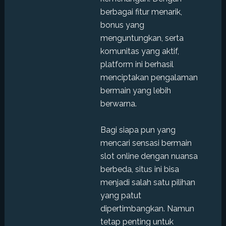
berbagai fitur menarik,
bonus yang
menguntungkan, serta
komunitas yang aktif,
platform ini berhasil
menciptakan pengalaman
bermain yang lebih
berwarna.
Bagi siapa pun yang
mencari sensasi bermain
slot online dengan nuansa
berbeda, situs ini bisa
menjadi salah satu pilihan
yang patut
dipertimbangkan. Namun
tetap penting untuk