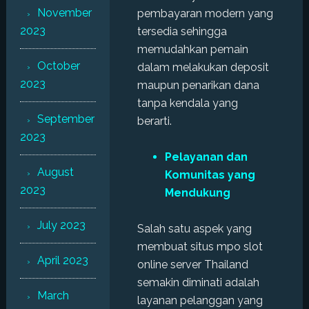
November
pembayaran modern yang
2023
tersedia sehingga
memudahkan pemain
October
dalam melakukan deposit
2023
maupun penarikan dana
tanpa kendala yang
September
berarti.
2023
Pelayanan dan
August
Komunitas yang
2023
Mendukung
July 2023
Salah satu aspek yang
membuat situs mpo slot
April 2023
online server Thailand
semakin diminati adalah
March
layanan pelanggan yang