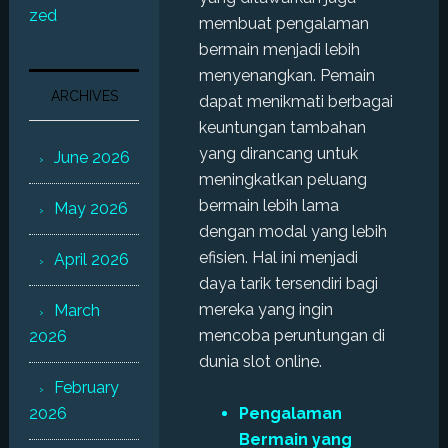
zed
membuat pengalaman
bermain menjadi lebih
menyenangkan. Pemain
ARCHIVES
dapat menikmati berbagai
keuntungan tambahan
yang dirancang untuk
June 2026
meningkatkan peluang
bermain lebih lama
May 2026
dengan modal yang lebih
efisien. Hal ini menjadi
April 2026
daya tarik tersendiri bagi
mereka yang ingin
March
mencoba peruntungan di
2026
dunia slot online.
February
2026
Pengalaman
Bermain yang