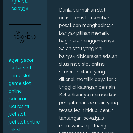
Jaguar33
Tesla338
Dunia permainan slot
online terus berkembang
pesat dan menghadirkan
WEBSITE
banyak pilihan menarik
REKOMEND
bagi para penggemarnya.
ASI 2
Salah satu yang kini
banyak dibicarakan adalah
agen gacor
situs mpo slot online
daftar slot
server Thailand yang
game slot
dikenal memiliki daya tarik
game slot
tinggi di kalangan pemain.
online
Kehadirannya memberikan
judi online
pengalaman bermain yang
judi resmi
terasa lebih hidup, penuh
judi slot
tantangan, sekaligus
judi slot online
menawarkan peluang
link slot