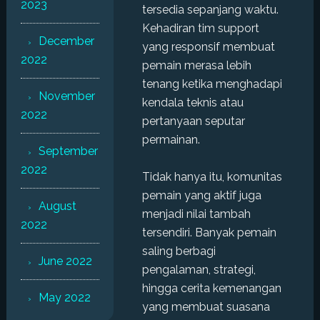
2023
tersedia sepanjang waktu.
Kehadiran tim support
December
yang responsif membuat
2022
pemain merasa lebih
tenang ketika menghadapi
November
kendala teknis atau
2022
pertanyaan seputar
permainan.
September
2022
Tidak hanya itu, komunitas
pemain yang aktif juga
August
menjadi nilai tambah
2022
tersendiri. Banyak pemain
saling berbagi
June 2022
pengalaman, strategi,
hingga cerita kemenangan
May 2022
yang membuat suasana