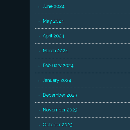
June 2024
May 2024
April 2024
March 2024
February 2024
January 2024
December 2023
November 2023
October 2023