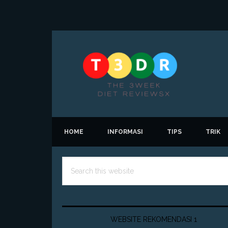
Skip
Skip
Skip
to
to
to
primary
main
primary
navigation
content
sidebar
HOME
INFORMASI
TIPS
TRIK
Primary
Search
Sidebar
this
website
WEBSITE REKOMENDASI 1