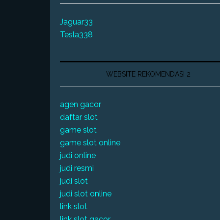
Jaguar33
Tesla338
WEBSITE REKOMENDASI 2
agen gacor
daftar slot
game slot
game slot online
judi online
judi resmi
judi slot
judi slot online
link slot
link slot gacor