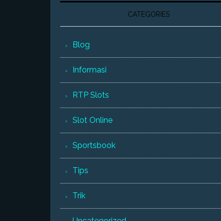
CATEGORIES
Blog
Informasi
RTP Slots
Slot Online
Sportsbook
Tips
Trik
Uncategorized