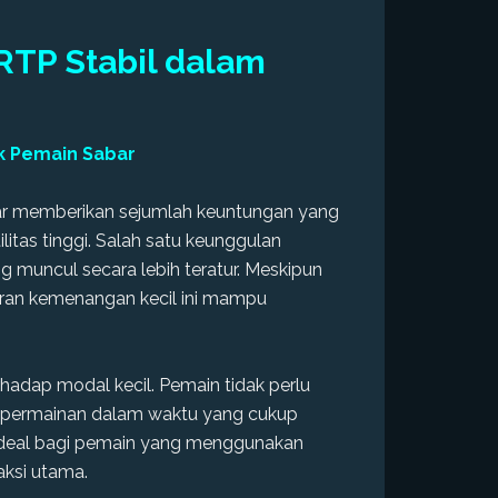
TP Stabil dalam
uk Pemain Sabar
bar memberikan sejumlah keuntungan yang
ilitas tinggi. Salah satu keunggulan
muncul secara lebih teratur. Meskipun
liran kemenangan kecil ini mampu
terhadap modal kecil. Pemain tidak perlu
i permainan dalam waktu yang cukup
t ideal bagi pemain yang menggunakan
aksi utama.