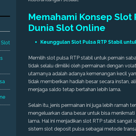
Memahami Konsep Slot R
Dunia Slot Online
Keunggulan Slot Pulsa RTP Stabil unt
 Slot
Memilih slot pulsa RTP stabil untuk pemain sa
us
tidak selalu dimiliki oleh permainan dengan volat
utamanya adalah adanya kemenangan kecil yang 
sa
tidak memberikan hadiah besar secara instan, a
menjaga saldo tetap bertahan lebih lama.
ine
Selain itu, jenis permainan ini juga lebih ramah 
mengeluarkan dana besar untuk bisa menikmat
lama. Hal ini menjadikan slot RTP stabil sanga
sistem slot deposit pulsa sebagai metode trans