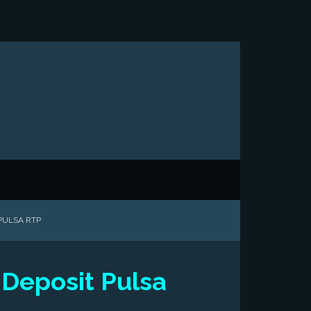
PULSA RTP
 Deposit Pulsa