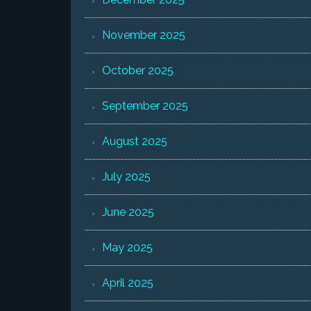
November 2025
October 2025
September 2025
August 2025
July 2025
June 2025
May 2025
April 2025