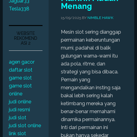
Jaguar33
Menang
Tesla338
15/09/2025
BY
NIMBLE HAWK
Mesin slot sering dianggap
WEBSITE
REKOMEND
permainan keberuntungan
ASI 2
murni, padahal di balik
gulungan warna-warni itu
agen gacor
ada pola, ritme, dan
daftar slot
strategi yang bisa dibaca.
game slot
Pemain yang
game slot
mengandalkan insting saja
online
bakal lebih sering kalah
judi online
ketimbang mereka yang
judi resmi
benar-benar memahami
judi slot
dinamika permainannya.
judi slot online
Inti dari permainan ini
link slot
bukan hanya sekedar