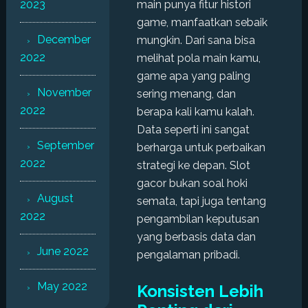
2023
main punya fitur histori
game, manfaatkan sebaik
December
mungkin. Dari sana bisa
2022
melihat pola main kamu,
game apa yang paling
November
sering menang, dan
2022
berapa kali kamu kalah.
Data seperti ini sangat
September
berharga untuk perbaikan
2022
strategi ke depan. Slot
gacor bukan soal hoki
August
semata, tapi juga tentang
2022
pengambilan keputusan
yang berbasis data dan
June 2022
pengalaman pribadi.
May 2022
Konsisten Lebih