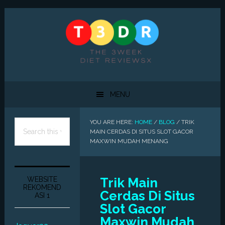
Skip
Skip
Skip
to
to
to
primary
main
primary
navigation
content
sidebar
MENU
Primary
Search
YOU ARE HERE:
HOME
/
BLOG
/
TRIK
Sidebar
MAIN CERDAS DI SITUS SLOT GACOR
this
MAXWIN MUDAH MENANG
website
WEBSITE
Trik Main
REKOMEND
Cerdas Di Situs
ASI 1
Slot Gacor
Maxwin Mudah