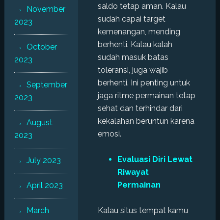
saldo tetap aman. Kalau
November
sudah capai target
2023
kemenangan, mending
berhenti. Kalau kalah
October
sudah masuk batas
2023
toleransi, juga wajib
berhenti. Ini penting untuk
September
jaga ritme permainan tetap
2023
sehat dan terhindar dari
kekalahan beruntun karena
August
emosi.
2023
Evaluasi Diri Lewat
July 2023
Riwayat
Permainan
April 2023
March
Kalau situs tempat kamu