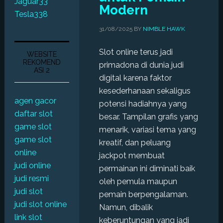
Jaguar33
Modern
Tesla338
31/08/2025
BY
NIMBLE HAWK
Slot online terus jadi
WEBSITE
REKOMEND
primadona di dunia judi
ASI 2
digital karena faktor
kesederhanaan sekaligus
agen gacor
potensi hadiahnya yang
daftar slot
besar. Tampilan grafis yang
game slot
menarik, variasi tema yang
game slot
kreatif, dan peluang
online
jackpot membuat
judi online
permainan ini diminati baik
judi resmi
oleh pemula maupun
judi slot
pemain berpengalaman.
judi slot online
Namun, dibalik
link slot
keberuntungan yang jadi