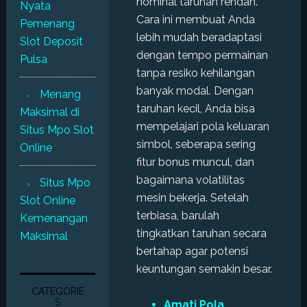
nominal taruhan rendah.
Nyata
Cara ini membuat Anda
Pemenang
lebih mudah beradaptasi
Slot Deposit
dengan tempo permainan
Pulsa
tanpa resiko kehilangan
banyak modal. Dengan
Menang
taruhan kecil, Anda bisa
Maksimal di
mempelajari pola keluaran
Situs Mpo Slot
simbol, seberapa sering
Online
fitur bonus muncul, dan
bagaimana volatilitas
Situs Mpo
mesin bekerja.
Setelah
Slot Online
terbiasa, barulah
Kemenangan
tingkatkan taruhan secara
Maksimal
bertahap agar potensi
keuntungan semakin besar.
CATEGORIE
S
Amati Pola