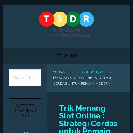
Skip
Skip
Skip
to
to
to
primary
main
primary
navigation
content
sidebar
MENU
Primary
Search
YOU ARE HERE:
HOME
/
BLOG
/
TRIK
Sidebar
MENANG SLOT ONLINE : STRATEGI
this
CERDAS UNTUK PEMAIN MODERN
website
WEBSITE
Trik Menang
REKOMEND
Slot Online :
ASI 1
Strategi Cerdas
untuk Pemain