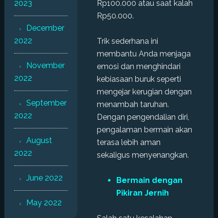
2023
Rp100.000 atau saat kalah
Rp50.000.
December
2022
Trik sederhana ini
membantu Anda menjaga
November
emosi dan menghindari
2022
kebiasaan buruk seperti
mengejar kerugian dengan
September
menambah taruhan.
2022
Dengan pengendalian diri,
pengalaman bermain akan
August
terasa lebih aman
2022
sekaligus menyenangkan.
June 2022
Bermain dengan
Pikiran Jernih
May 2022