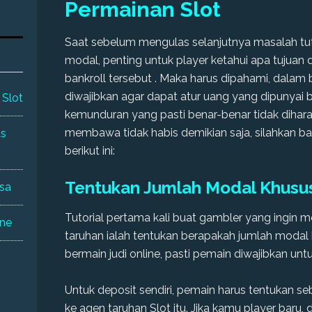
Permainan Slot
Saat sebelum mengulas selanjutnya masalah tut
modal, penting untuk player ketahui apa tujua
bankroll tersebut . Maka harus dipahami, dalam b
diwajibkan agar dapat atur uang yang dipunyai ba
 Slot
kemunduran yang pasti benar-benar tidak dihar
membawa tidak habis demikian saja, silahkan b
us
berikut ini:
Tentukan Jumlah Modal Khusu
sa
Tutorial pertama kali buat gambler yang ingin 
ine
taruhan ialah tentukan berapakah jumlah modal 
bermain judi online, pasti pemain diwajibkan unt
Untuk deposit sendiri, pemain harus tentukan s
ke agen taruhan Slot itu. Jika kamu player baru