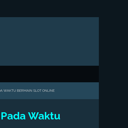
A WAKTU BERMAIN SLOT ONLINE
 Pada Waktu