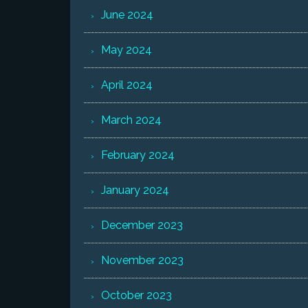
June 2024
May 2024
April 2024
March 2024
February 2024
January 2024
December 2023
November 2023
October 2023