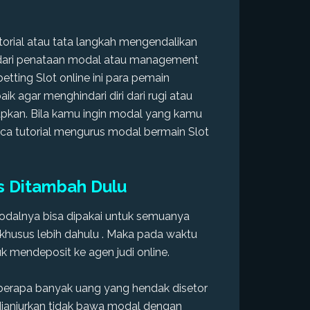
orial atau tata langkah mengendalikan
n dari penataan modal atau management
etting Slot online ini para pemain
ik agar menghindari diri dari rugi atau
apkan. Bila kamu ingin modal yang kamu
aca tutorial mengurus modal bermain Slot
s Ditambah Dulu
modalnya bisa dipakai untuk semuanya
khusus lebih dahulu . Maka pada waktu
uk mendeposit ke agen judi online.
eberapa banyak uang yang hendak disetor
, dianjurkan tidak bawa modal dengan