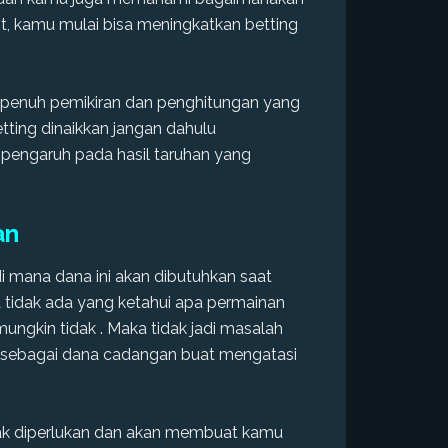
, kamu mulai bisa meningkatkan betting
n penuh pemikiran dan penghitungan yang
ting dinaikkan jangan dahulu
pengaruh pada hasil taruhan yang
an
di mana dana ini akan dibutuhkan saat
a tidak ada yang ketahui apa permainan
ungkin tidak . Maka tidak jadi masalah
 sebagai dana cadangan buat mengatasi
dak diperlukan dan akan membuat kamu