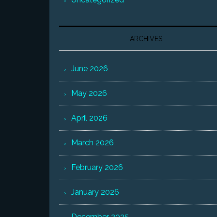
ARCHIVES
June 2026
May 2026
April 2026
March 2026
February 2026
January 2026
December 2025