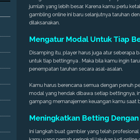
jumlah yang lebih besar. Karena kamu perlu keta
gambling online ini baru selanjutnya taruhan de
dilaksanakan.
Mengatur Modal Untuk Tiap Be
Disamping itu, player harus juga atur seberapa
untuk tiap bettingnya . Maka bila kamu ingin tar
penempatan taruhan secara asal-asalan.
Kamu harus berencana semua dengan penuh peng
modal yang hendak dibawa setiap bettingnya, i
gampang memanajemen keuangan kamu saat ber
Meningkatkan Betting Dengan
Ini langkah buat gambler yang telah profesional
kamu yang pernah seringkali lakukan judi onl