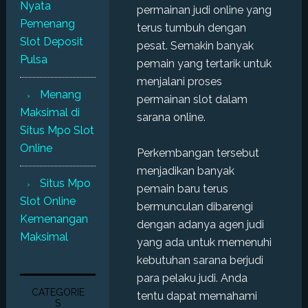
Nyata
permainan judi online yang
Pemenang
terus tumbuh dengan
Slot Deposit
pesat. Semakin banyak
Pulsa
pemain yang tertarik untuk
menjalani proses
Menang
permainan slot dalam
Maksimal di
sarana online.
Situs Mpo Slot
Online
Perkembangan tersebut
menjadikan banyak
Situs Mpo
pemain baru terus
Slot Online
bermunculan dibarengi
Kemenangan
dengan adanya agen judi
Maksimal
yang ada untuk memenuhi
kebutuhan sarana berjudi
para pelaku judi. Anda
CATEGORIE
tentu dapat memahami
S