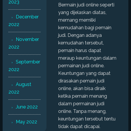
2023
Bermain judi online seperti
yang dijelaskan diatas,
December
memang memilki
2022
kemudahan bagi pemain
judi. Dengan adanya
November
kemudahan tersebut,
2022
pemain harus dapat
meraup keuntungan dalam
September
permainan judi online.
2022
Keuntungan yang dapat
dirasakan pemain judi
August
online, akan bisa diraik
2022
ketika pemain menang
dalam permainan judi
June 2022
online. Tanpa menang,
keuntungan tersebut tentu
May 2022
tidak dapat dicapai.