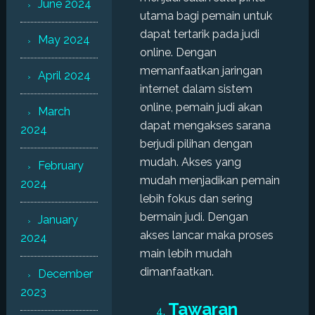
June 2024
utama bagi pemain untuk
dapat tertarik pada judi
May 2024
online. Dengan
memanfaatkan jaringan
April 2024
internet dalam sistem
online, pemain judi akan
March
dapat mengakses sarana
2024
berjudi pilihan dengan
mudah. Akses yang
February
mudah menjadikan pemain
2024
lebih fokus dan sering
bermain judi. Dengan
January
akses lancar maka proses
2024
main lebih mudah
dimanfaatkan.
December
2023
Tawaran