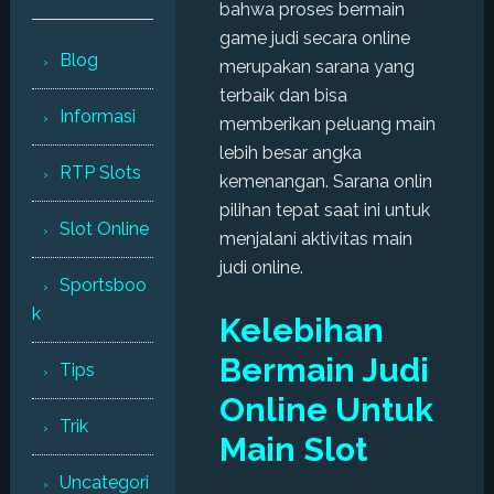
bahwa proses bermain
game judi secara online
Blog
merupakan sarana yang
terbaik dan bisa
Informasi
memberikan peluang main
lebih besar angka
RTP Slots
kemenangan. Sarana onlin
pilihan tepat saat ini untuk
Slot Online
menjalani aktivitas main
judi online.
Sportsboo
k
Kelebihan
Bermain Judi
Tips
Online
Untuk
Trik
Main Slot
Uncategori