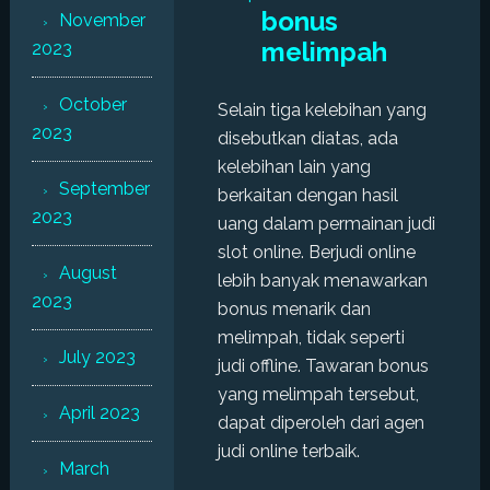
bonus
November
melimpah
2023
October
Selain tiga kelebihan yang
2023
disebutkan diatas, ada
kelebihan lain yang
September
berkaitan dengan hasil
2023
uang dalam permainan judi
slot online. Berjudi online
August
lebih banyak menawarkan
2023
bonus menarik dan
melimpah, tidak seperti
July 2023
judi offline. Tawaran bonus
yang melimpah tersebut,
April 2023
dapat diperoleh dari agen
judi online terbaik.
March