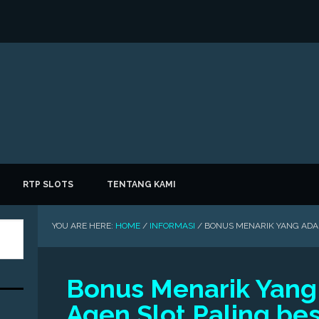
RTP SLOTS
TENTANG KAMI
YOU ARE HERE:
HOME
/
INFORMASI
/
BONUS MENARIK YANG ADA D
Bonus Menarik Yang 
Agen Slot Paling be