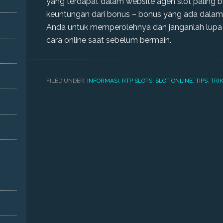
yang terdapat dalam website agen slot paling 
keuntungan dari bonus – bonus yang ada dalam we
Anda untuk memperolehnya dan janganlah lupa l
cara online saat sebelum bermain.
FILED UNDER:
INFORMASI
,
RTP SLOTS
,
SLOT ONLINE
,
TIPS
,
TRI