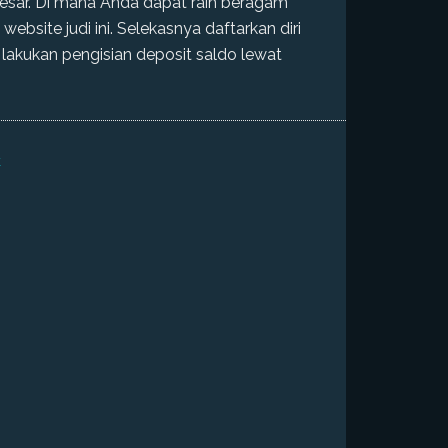
besar. Di mana Anda dapat raih beragam
bsite judi ini. Selekasnya daftarkan diri
akukan pengisian deposit saldo lewat
K