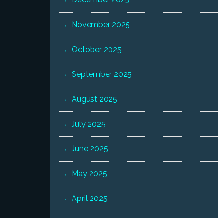
November 2025
October 2025
September 2025
August 2025
July 2025
June 2025
May 2025
April 2025